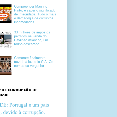
Compreender Marinho
Pinto, é saber o significado
de integridade. Tudo o mais
é demagogia de corruptos
incomodados.
33 milhões de impostos
perdidos na venda do
Pavilhão Atlântico, um
roubo descarado
Camarate finalmente
trazido à luz pela CIA. Os
nomes da vergonha
R DE CORRUPÇÃO DE
UGAL
E: Portugal é um país
, devido à corrupção.