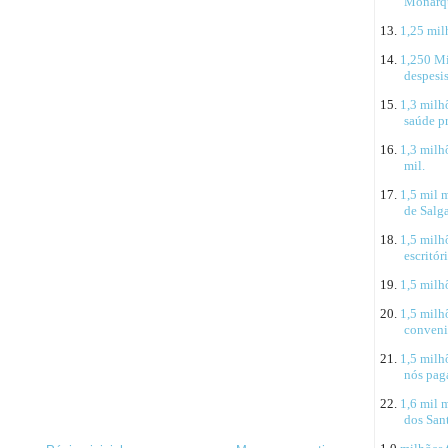
Monarq
13.
1,25 mil
14.
1,250 Mi
despesis
15.
1,3 milhõ
saúde p
16.
1,3 milh
mil.
17.
1,5 mil 
de Salg
18.
1,5 milh
escritór
19.
1,5 milh
20.
1,5 milhõ
conveni
21.
1,5 milh
nós pa
22.
1,6 mil 
dos San