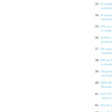
33.
10 milhõ
autarcas
34.
10 munic
habitan
35.
10% do a
à venda
36.
10.000 v
produzi
37.
10€ para
Assembl
38.
100 mil 
o estad
39.
100 pres
em Port
40.
1000 Mil
Berardo
41.
105.378 
"mísero"
42.
10m de c