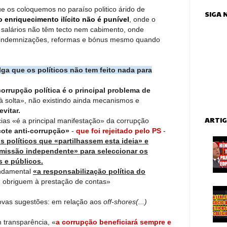
e os coloquemos no paraíso politico árido de
SIGA
 enriquecimento ilícito não é punível
, onde o
 salários não têm tecto nem cabimento, onde
 indemnizações, reformas e bónus mesmo quando
lga que os políticos não tem feito nada para
corrupção política é o principal problema de
à solta», não existindo ainda mecanismos e
evitar.
ARTI
ncias «é a principal manifestação» da corrupção
ote anti-corrupção»
-
que foi rejeitado pelo PS
-
 políticos que «partilhassem esta ideia» e
missão independente» para seleccionar os
s e públicos.
fundamental
«a responsabilização política do
e obriguem à prestação de contas»
ovas sugestões: em relação aos
off-shores(...)
 transparência, «
a corrupção beneficiará sempre e