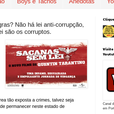
ão
Boys e Tachos
Anedotas
Yo
Cliqu
egras? Não há lei anti-corrupção,
i são os corruptos.
Visit
Youtu
área tão exposta a crimes, talvez seja
Canal d
a de permanecer neste estado de
em Por