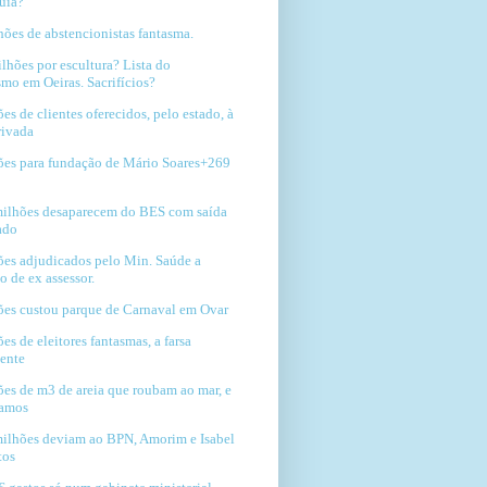
uia?
hões de abstencionistas fantasma.
lhões por escultura? Lista do
mo em Oeiras. Sacrifícios?
es de clientes oferecidos, pelo estado, à
rivada
ões para fundação de Mário Soares+269
milhões desaparecem do BES com saída
ado
ões adjudicados pelo Min. Saúde a
io de ex assessor.
ões custou parque de Carnaval em Ovar
es de eleitores fantasmas, a farsa
ente
ões de m3 de areia que roubam ao mar, e
gamos
milhões deviam ao BPN, Amorim e Isabel
tos