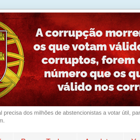
l precisa dos milhões de abstencionistas a votar útil, p
m.