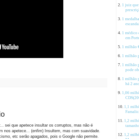
2.
1 juiz qu
prescriç
3.
1 medalha
escanda
4.
1 médico e
em Port
5.
1 milhão 
6.
1 milhão 
7.
1 milhão 
pode ob
8.
1 milhão 
há 2 an
9.
1,06 milh
CDS(20
10.
1,1 milh
Famalic
io
11.
1,2 milh
r... sei que apetece insultar os corruptos, mas não é
tamanho
m nos apetece... (enfim) Insultem, mas com suavidade.
12.
1,2 milh
racismo, etc serão apagados, pois o Google não permite.