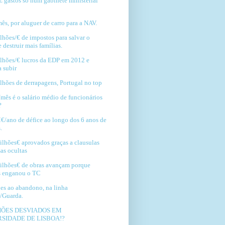
€ gastos só num gabinete ministerial
ês, por aluguer de carro para a NAV.
lhões/€ de impostos para salvar o
destruir mais famílias.
lhões/€ lucros da EDP em 2012 e
 subir
lhões de derrapagens, Portugal no top
/mês é o salário médio de funcionários
?
€/ano de défice ao longo dos 6 anos de
.
ilhões€ aprovados graças a clausulas
as ocultas
ilhões€ de obras avançam porque
s enganou o TC
es ao abandono, na linha
/Guarda.
HÕES DESVIADOS EM
SIDADE DE LISBOA!?