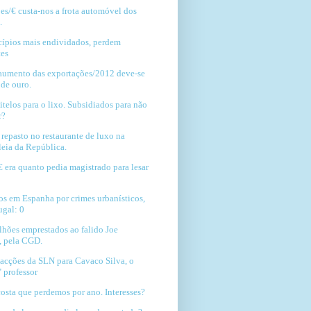
es/€ custa-nos a frota automóvel dos
.
ípios mais endividados, perdem
tes
umento das exportações/2012 deve-se
 de ouro.
itelos para o lixo. Subsidiados para não
r?
 repasto no restaurante de luxo na
eia da República.
€ era quanto pedia magistrado para lesar
o
os em Espanha por crimes urbanísticos,
ugal: 0
hões emprestados ao falido Joe
, pela CGD.
acções da SLN para Cavaco Silva, o
 professor
osta que perdemos por ano. Interesses?