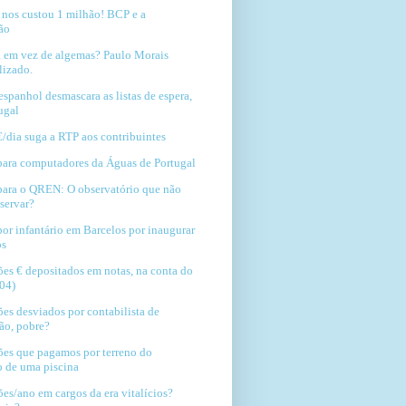
e nos custou 1 milhão! BCP e a
ão
 em vez de algemas? Paulo Morais
lizado.
spanhol desmascara as listas de espera,
ugal
€/dia suga a RTP aos contribuintes
para computadores da Águas de Portugal
para o QREN: O observatório que não
servar?
por infantário em Barcelos por inaugurar
os
ões € depositados em notas, na conta do
04)
ões desviados por contabilista de
ão, pobre?
ões que pagamos por terreno do
 de uma piscina
ões/ano em cargos da era vitalícios?