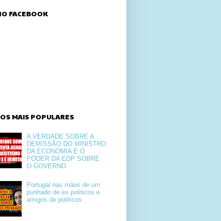
 NO FACEBOOK
GOS MAIS POPULARES
A VERDADE SOBRE A
DEMISSÃO DO MINISTRO
DA ECONOMIA E O
PODER DA EDP SOBRE
O GOVERNO.
Portugal nas mãos de um
punhado de ex politicos e
amigos de politicos