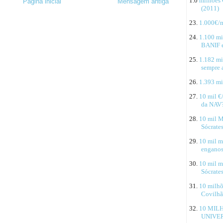
1.0
milhões 
Página inicial
Mensagem antiga
(2011)
23.
1.000€/m
24.
1.100 mi
BANIF e 
25.
1.182 mi
sempre a
26.
1.393 mi
27.
10 mil €
da NAV
28.
10 mil M
Sócrates
29.
10 mil m
enganos
30.
10 mil m
Sócrate
31.
10 milhõ
Covilhã
32.
10 MIL
UNIVER